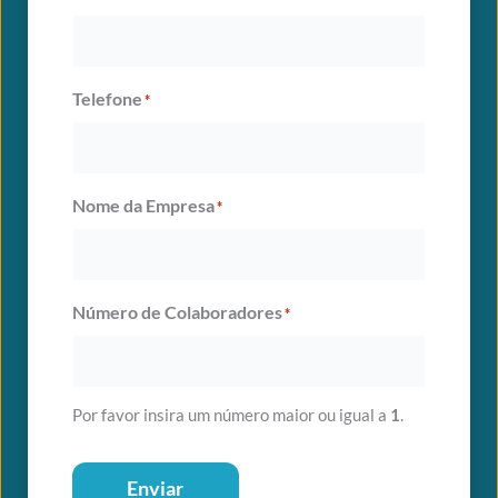
E-mail
Telefone
*
Nome da Empresa
*
Cadastrar
Conteúdos
Número de Colaboradores
*
Blog
Downloads
Conteúdos exclusivos
Por favor insira um número maior ou igual a
1
.
Contato
Enviar