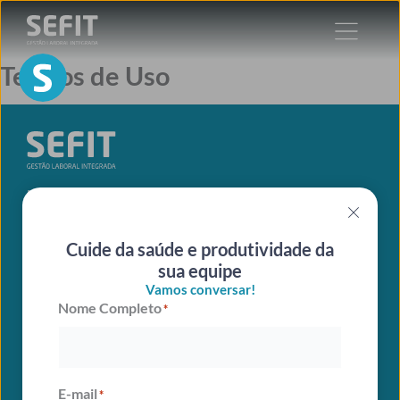
Ir
para
o
Termos de Uso
conteúdo
Nós sabemos como elevar a produtividade da sua empresa!
Cuide da saúde e produtividade da
sua equipe
Vamos conversar!
Nome Completo
*
Cadastre-se na newsletter
Nome Completo
E-mail
*