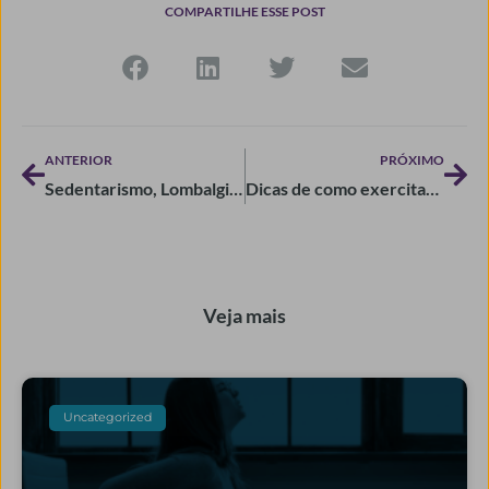
COMPARTILHE ESSE POST
Anterior
Pró
ANTERIOR
PRÓXIMO
Sedentarismo, Lombalgia e Qualidade de Vida
Dicas de como exercitar seu cérebro
Veja mais
Uncategorized