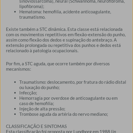
sinoviossarcoma), neural (Schwannoma, neurofibroma,
lipofibroma);
Hematoma: hemofilia, acidente anticoagulante,
traumatismo.
Existe também a STC dinâmica. Esta classe está relacionada
com os movimentos repetitivos em flexão-extensão do punho,
assim como flexão dos dedos e supinação do antebraço. A
extensão prolongada ou repetitiva dos punhos e dedos está
relacionado à patologia ocupacionais.
Por fim, a STC aguda, que ocorre também por diversos
mecanismos:
Traumatismo: deslocamento, por fratura do rádio distal
ou luxação do punho;
Infecção;
Hemorragia por overdose de anticoagulante ou em
caso de hemofilia;
Injeção de alta pressão;
Trombose aguda da artéria do nervo mediano;
CLASSIFICAÇÃO E SINTOMAS
Esta classificação foi proposta por Lundborg em 1988 (
in