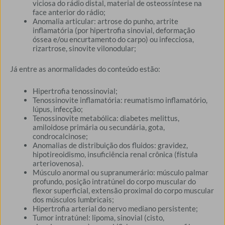
viciosa do rádio distal, material de osteossíntese na
face anterior do rádio;
Anomalia articular: artrose do punho, artrite
inflamatória (por hipertrofia sinovial, deformação
óssea e/ou encurtamento do carpo) ou infecciosa,
rizartrose, sinovite vilonodular;
Já entre as anormalidades do conteúdo estão:
Hipertrofia tenossinovial;
Tenossinovite inflamatória: reumatismo inflamatório,
lúpus, infecção;
Tenossinovite metabólica: diabetes melittus,
amiloidose primária ou secundária, gota,
condrocalcinose;
Anomalias de distribuição dos fluidos: gravidez,
hipotireoidismo, insuficiência renal crônica (fístula
arteriovenosa).
Músculo anormal ou supranumerário: músculo palmar
profundo, posição intratúnel do corpo muscular do
flexor superficial, extensão proximal do corpo muscular
dos músculos lumbricais;
Hipertrofia arterial do nervo mediano persistente;
Tumor intratúnel: lipoma, sinovial (cisto,