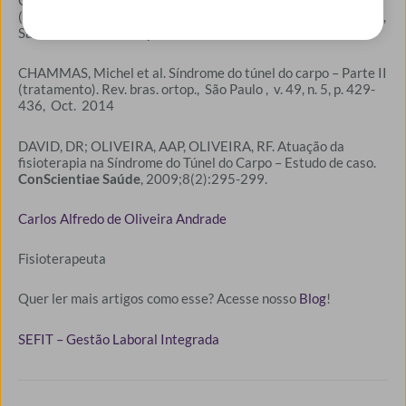
CHAMMAS, Michel et al. Síndrome do túnel do carpo – Parte I
(anatomia, fisiologia, etiologia e diagnóstico). Rev. bras. ortop.,
São Paulo , v. 49, n. 5, p. 429-436, Oct. 2014
CHAMMAS, Michel et al. Síndrome do túnel do carpo – Parte II
(tratamento). Rev. bras. ortop., São Paulo , v. 49, n. 5, p. 429-
436, Oct. 2014
DAVID, DR; OLIVEIRA, AAP, OLIVEIRA, RF. Atuação da
fisioterapia na Síndrome do Túnel do Carpo – Estudo de caso.
ConScientiae Saúde
, 2009;8(2):295-299.
Carlos Alfredo de Oliveira Andrade
Fisioterapeuta
Quer ler mais artigos como esse? Acesse nosso
Blog
!
SEFIT – Gestão Laboral Integrada